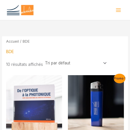
Aller
au
contenu
Accueil
/ BDE
BDE
10 résultats affichés
Promo !