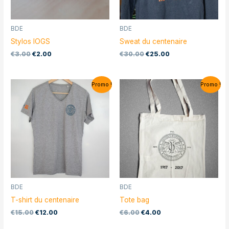
BDE
BDE
Stylos IOGS
Sweat du centenaire
€
3.00
€
2.00
€
30.00
€
25.00
Promo !
Promo !
BDE
BDE
T-shirt du centenaire
Tote bag
€
15.00
€
12.00
€
6.00
€
4.00