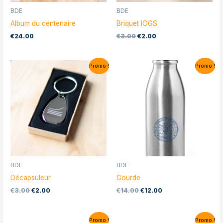
BDE
BDE
Album du centenaire
Briquet IOGS
€
24.00
€
3.00
€
2.00
Promo !
Promo !
BDE
BDE
Décapsuleur
Gourde
€
3.00
€
2.00
€
14.00
€
12.00
Promo !
Promo !