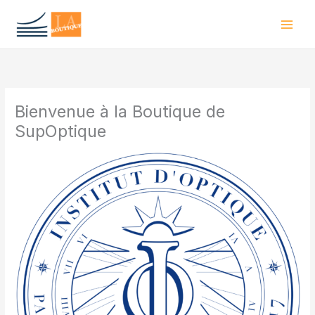
Aller
au
contenu
Bienvenue à la Boutique de
SupOptique