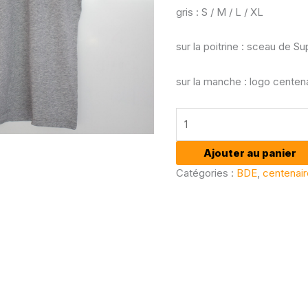
gris : S / M / L / XL
sur la poitrine : sceau de S
sur la manche : logo centen
Ajouter au panier
Catégories :
BDE
,
centenair