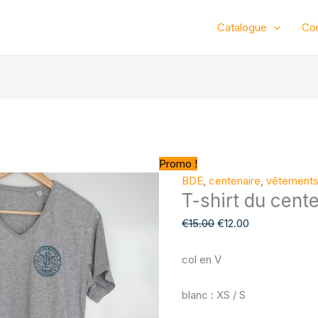
quantité
de
Catalogue
Co
T-
shirt
du
centenaire
Promo !
BDE
,
centenaire
,
vêtement
T-shirt du cent
€
15.00
€
12.00
col en V
blanc : XS / S