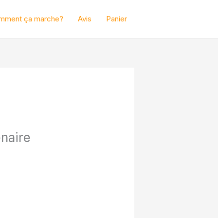
mment ça marche?
Avis
Panier
s
enaire