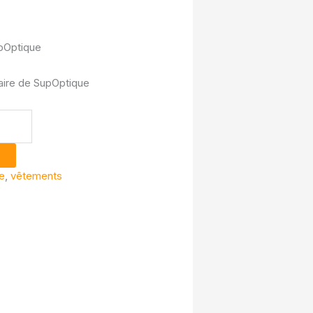
upOptique
aire de SupOptique
e
,
vêtements