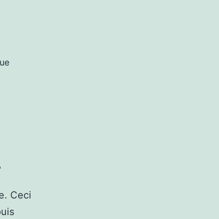
que
!
e. Ceci
puis